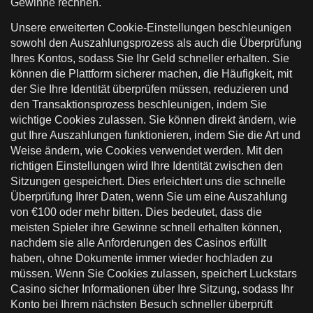
Gewinne rechnen.
Unsere erweiterten Cookie-Einstellungen beschleunigen
sowohl den Auszahlungsprozess als auch die Überprüfung
Ihres Kontos, sodass Sie Ihr Geld schneller erhalten. Sie
können die Plattform sicherer machen, die Häufigkeit, mit
der Sie Ihre Identität überprüfen müssen, reduzieren und
den Transaktionsprozess beschleunigen, indem Sie
wichtige Cookies zulassen. Sie können direkt ändern, wie
gut Ihre Auszahlungen funktionieren, indem Sie die Art und
Weise ändern, wie Cookies verwendet werden. Mit den
richtigen Einstellungen wird Ihre Identität zwischen den
Sitzungen gespeichert. Dies erleichtert uns die schnelle
Überprüfung Ihrer Daten, wenn Sie um eine Auszahlung
von €100 oder mehr bitten. Dies bedeutet, dass die
meisten Spieler ihre Gewinne schnell erhalten können,
nachdem sie alle Anforderungen des Casinos erfüllt
haben, ohne Dokumente immer wieder hochladen zu
müssen. Wenn Sie Cookies zulassen, speichert Luckstars
Casino sicher Informationen über Ihre Sitzung, sodass Ihr
Konto bei Ihrem nächsten Besuch schneller überprüft