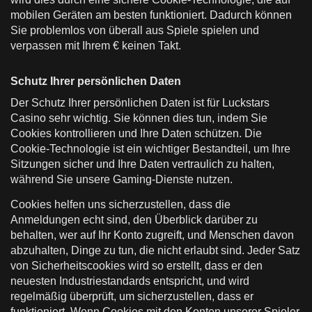
mobilen Geräten am besten funktioniert. Dadurch können
Sie problemlos von überall aus Spiele spielen und
verpassen mit Ihrem € keinen Takt.
Schutz Ihrer persönlichen Daten
Der Schutz Ihrer persönlichen Daten ist für Luckstars
Casino sehr wichtig. Sie können dies tun, indem Sie
Cookies kontrollieren und Ihre Daten schützen. Die
Cookie-Technologie ist ein wichtiger Bestandteil, um Ihre
Sitzungen sicher und Ihre Daten vertraulich zu halten,
während Sie unsere Gaming-Dienste nutzen.
Cookies helfen uns sicherzustellen, dass die
Anmeldungen echt sind, den Überblick darüber zu
behalten, wer auf Ihr Konto zugreift, und Menschen davon
abzuhalten, Dinge zu tun, die nicht erlaubt sind. Jeder Satz
von Sicherheitscookies wird so erstellt, dass er den
neuesten Industriestandards entspricht, und wird
regelmäßig überprüft, um sicherzustellen, dass er
funktioniert. Wenn Cookies mit den Konten unserer Spieler