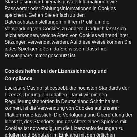
Stars Casino wird niemals private Informationen wie
Passwörter oder Zahlungsinformationen in Cookies
speichern. Gehen Sie einfach zu den
Datenschutzeinstellungen in Ihrem Profil, um die
Verwendung von Cookies zu ändern. Dadurch lässt sich
leicht erkennen, welche Arten von Cookies während Ihrer
Sitzungen verwendet werden. Auf diese Weise können Sie
jedes Spiel genießen, da Sie wissen, dass Ihre
Privatsphäre immer geschützt ist.
Cookies helfen bei der Lizenzsicherung und
Compliance
Luckstars Casino ist bestrebt, die höchsten Standards der
Lizenzsicherung einzuhalten. Damit wir mit den
Regulierungsbehörden in Deutschland Schritt halten
können, ist die Verwendung von Cookies auf unserer
Plattform unerlässlich. Die Verfolgung und Überprüfung der
Identität, des Standorts und des Alters eines Spielers mit
Cookies ist notwendig, um die Lizenzanforderungen zu
erfüllen und Benutzer im Einklang mit den örtlichen