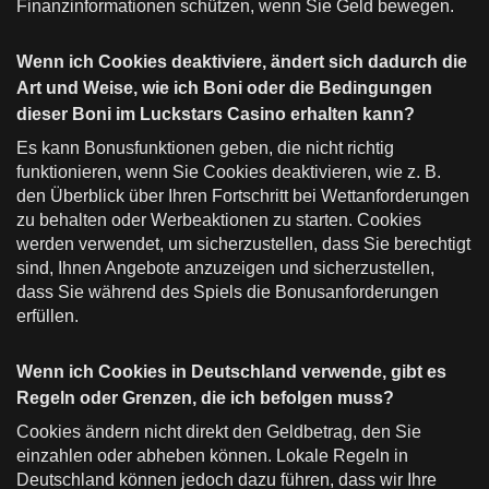
Finanzinformationen schützen, wenn Sie Geld bewegen.
Wenn ich Cookies deaktiviere, ändert sich dadurch die
Art und Weise, wie ich Boni oder die Bedingungen
dieser Boni im Luckstars Casino erhalten kann?
Es kann Bonusfunktionen geben, die nicht richtig
funktionieren, wenn Sie Cookies deaktivieren, wie z. B.
den Überblick über Ihren Fortschritt bei Wettanforderungen
zu behalten oder Werbeaktionen zu starten. Cookies
werden verwendet, um sicherzustellen, dass Sie berechtigt
sind, Ihnen Angebote anzuzeigen und sicherzustellen,
dass Sie während des Spiels die Bonusanforderungen
erfüllen.
Wenn ich Cookies in Deutschland verwende, gibt es
Regeln oder Grenzen, die ich befolgen muss?
Cookies ändern nicht direkt den Geldbetrag, den Sie
einzahlen oder abheben können. Lokale Regeln in
Deutschland können jedoch dazu führen, dass wir Ihre