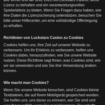
Lizenz zu behalten und ein verantwortungsvolles
Spielerlebnis zu bieten. Wenn Sie Fragen dazu haben, wie
Ihre Daten die Lizenzsicherung unterstützen, besuchen Sie
bitte unser Hilfecenter, um eine vollständige Offenlegung
zu erhalten.
Richtlinien von Luckstars Casino zu Cookies
Cookies helfen uns, Ihre Zeit auf unserer Website zu
verbessern. Um Ihr Erlebnis zu verbessern, helfen uns
Cookies dabei, herauszufinden, wie Sie unsere Website
nutzen. Diese Richtlinie sagt Ihnen, was Cookies sind, wie
wir sie verwenden und wie Sie ihre Verwendung ändern
können.
Wie macht man Cookies?
Wenn Sie unsere Website besuchen, sind Cookies kleine
Textdateien, die auf Ihrem Mobilgerät gespeichert werden.
Sie helfen uns, uns daran zu erinnern, wer Sie sind und