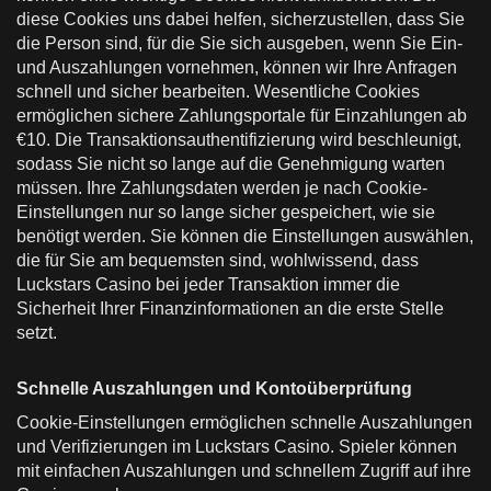
diese Cookies uns dabei helfen, sicherzustellen, dass Sie
die Person sind, für die Sie sich ausgeben, wenn Sie Ein-
und Auszahlungen vornehmen, können wir Ihre Anfragen
schnell und sicher bearbeiten. Wesentliche Cookies
ermöglichen sichere Zahlungsportale für Einzahlungen ab
€10. Die Transaktionsauthentifizierung wird beschleunigt,
sodass Sie nicht so lange auf die Genehmigung warten
müssen. Ihre Zahlungsdaten werden je nach Cookie-
Einstellungen nur so lange sicher gespeichert, wie sie
benötigt werden. Sie können die Einstellungen auswählen,
die für Sie am bequemsten sind, wohlwissend, dass
Luckstars Casino bei jeder Transaktion immer die
Sicherheit Ihrer Finanzinformationen an die erste Stelle
setzt.
Schnelle Auszahlungen und Kontoüberprüfung
Cookie-Einstellungen ermöglichen schnelle Auszahlungen
und Verifizierungen im Luckstars Casino. Spieler können
mit einfachen Auszahlungen und schnellem Zugriff auf ihre