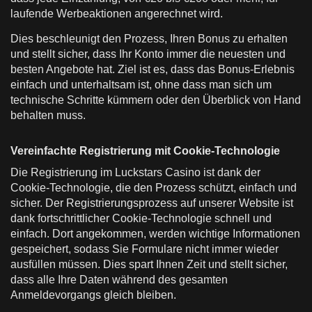
laufende Werbeaktionen angerechnet wird.
Dies beschleunigt den Prozess, Ihren Bonus zu erhalten
und stellt sicher, dass Ihr Konto immer die neuesten und
besten Angebote hat. Ziel ist es, dass das Bonus-Erlebnis
einfach und unterhaltsam ist, ohne dass man sich um
technische Schritte kümmern oder den Überblick von Hand
behalten muss.
Vereinfachte Registrierung mit Cookie-Technologie
Die Registrierung im Luckstars Casino ist dank der
Cookie-Technologie, die den Prozess schützt, einfach und
sicher. Der Registrierungsprozess auf unserer Website ist
dank fortschrittlicher Cookie-Technologie schnell und
einfach. Dort angekommen, werden wichtige Informationen
gespeichert, sodass Sie Formulare nicht immer wieder
ausfüllen müssen. Dies spart Ihnen Zeit und stellt sicher,
dass alle Ihre Daten während des gesamten
Anmeldevorgangs gleich bleiben.