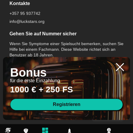
Kontakte
+357 95 937742
info@luckstars.org
Gehen Sie auf Nummer sicher
Wenn Sie Symptome einer Spielsucht bemerken, suchen Sie
Hilfe bei einem Fachmann. Diese Website richtet sich an
Benutzer ab 18 Jahren.
Bonus
für die erste Einzahlung
1000 € + 250 FS
Sprache wechseln
Registrieren
All Rights Reserved.