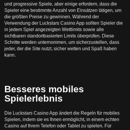
und progressive Spiele, aber einige erfordern, dass die
Spieler eine bestimmte Anzahl von Einsätzen tätigen, um
die größten Preise zu gewinnen. Während der
Verwendung der Luckstars Casino App sollten Spieler die
in jedem Spiel angezeigten Wettlimits sowie alle
sichtbaren standortbasierten Limits überprüfen. Diese
Schritte werden unternommen, um sicherzustellen, dass
jeder, der die Site nutzt, sicher wetten und Spaß haben
kann.
Besseres mobiles
Spielerlebnis
Die Luckstars Casino App ändert die Regeln für mobiles
Spielen, indem sie es Ihnen ermöglicht, in einem echten
Casino auf Ihrem Telefon oder Tablet zu spielen. Für