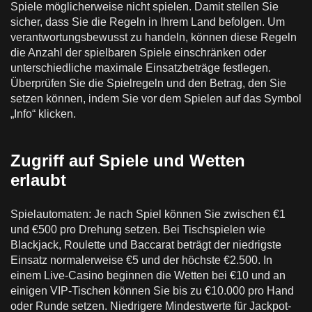
Spiele möglicherweise nicht spielen. Damit stellen Sie
sicher, dass Sie die Regeln in Ihrem Land befolgen. Um
verantwortungsbewusst zu handeln, können diese Regeln
die Anzahl der spielbaren Spiele einschränken oder
unterschiedliche maximale Einsatzbeträge festlegen.
Überprüfen Sie die Spielregeln und den Betrag, den Sie
setzen können, indem Sie vor dem Spielen auf das Symbol
„Info“ klicken.
Zugriff auf Spiele und Wetten
erlaubt
Spielautomaten: Je nach Spiel können Sie zwischen €1
und €500 pro Drehung setzen. Bei Tischspielen wie
Blackjack, Roulette und Baccarat beträgt der niedrigste
Einsatz normalerweise €5 und der höchste €2.500. In
einem Live-Casino beginnen die Wetten bei €10 und an
einigen VIP-Tischen können Sie bis zu €10.000 pro Hand
oder Runde setzen. Niedrigere Mindestwerte für Jackpot-