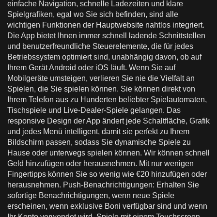
einfache Navigation, schnelle Ladezeiten und klare
Spielgrafiken, egal wo Sie sich befinden, sind alle
wichtigen Funktionen der Hauptwebsite nahtlos integriert.
Die App bietet Ihnen immer schnell ladende Schnittstellen
und benutzerfreundliche Steuerelemente, die für jedes
Betriebssystem optimiert sind, unabhängig davon, ob auf
Ihrem Gerät Android oder iOS läuft. Wenn Sie auf
Mobilgeräte umsteigen, verlieren Sie nie die Vielfalt an
Spielen, die Sie spielen können. Sie können direkt von
Ihrem Telefon aus zu Hunderten beliebter Spielautomaten,
Tischspiele und Live-Dealer-Spiele gelangen. Das
responsive Design der App ändert jede Schaltfläche, Grafik
und jedes Menü intelligent, damit sie perfekt zu Ihrem
Bildschirm passen, sodass Sie dynamische Spiele zu
Hause oder unterwegs spielen können. Wir können schnell
Geld hinzufügen oder herausnehmen. Mit nur wenigen
Fingertipps können Sie so wenig wie €20 hinzufügen oder
herausnehmen. Push-Benachrichtigungen: Erhalten Sie
sofortige Benachrichtigungen, wenn neue Spiele
erscheinen, wenn exklusive Boni verfügbar sind und wenn
Ihr Konto verwendet wird. Spiele mit einem Touchscreen