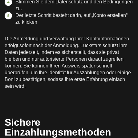
Stimmen Sie dem Datenschutz und den Bedingungen
zu.
Der letzte Schritt besteht darin, auf „Konto erstellen“
zu klicken
Die Anmeldung und Verwaltung Ihrer Kontoinformationen
erfolgt sofort nach der Anmeldung. Luckstars schützt Ihre
Daten jederzeit, indem es sicherstellt, dass sie privat
bleiben und nur autorisierte Personen darauf zugreifen
können. Sie können Ihren Ausweis später schnell
überprüfen, um Ihre Identität für Auszahlungen oder einige
Boni zu bestätigen, sodass Ihre erste Erfahrung einfach
sein wird.
Sichere
Einzahlungsmethoden