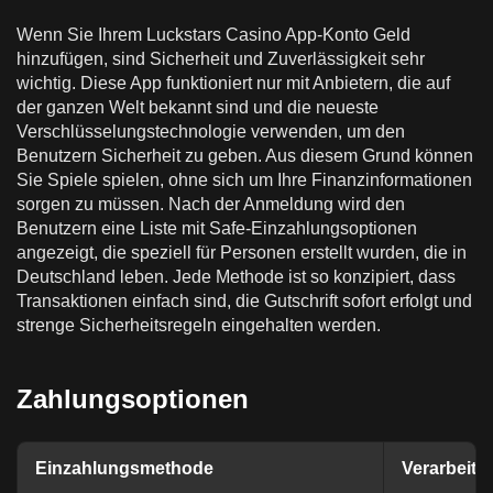
Wenn Sie Ihrem Luckstars Casino App-Konto Geld
hinzufügen, sind Sicherheit und Zuverlässigkeit sehr
wichtig. Diese App funktioniert nur mit Anbietern, die auf
der ganzen Welt bekannt sind und die neueste
Verschlüsselungstechnologie verwenden, um den
Benutzern Sicherheit zu geben. Aus diesem Grund können
Sie Spiele spielen, ohne sich um Ihre Finanzinformationen
sorgen zu müssen. Nach der Anmeldung wird den
Benutzern eine Liste mit Safe-Einzahlungsoptionen
angezeigt, die speziell für Personen erstellt wurden, die in
Deutschland leben. Jede Methode ist so konzipiert, dass
Transaktionen einfach sind, die Gutschrift sofort erfolgt und
strenge Sicherheitsregeln eingehalten werden.
Zahlungsoptionen
Einzahlungsmethode
Verarbeitu