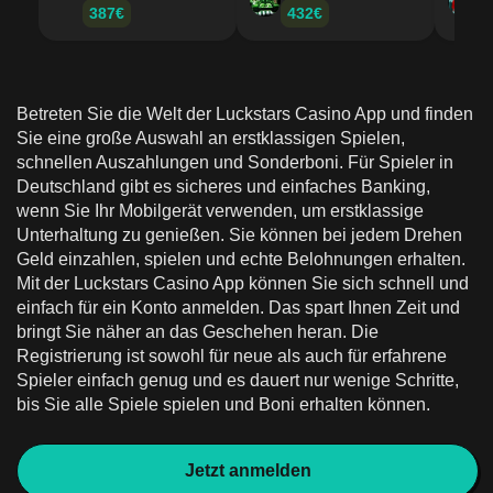
387€
432€
Betreten Sie die Welt der Luckstars Casino App und finden
Sie eine große Auswahl an erstklassigen Spielen,
schnellen Auszahlungen und Sonderboni. Für Spieler in
Deutschland gibt es sicheres und einfaches Banking,
wenn Sie Ihr Mobilgerät verwenden, um erstklassige
Unterhaltung zu genießen. Sie können bei jedem Drehen
Geld einzahlen, spielen und echte Belohnungen erhalten.
Mit der Luckstars Casino App können Sie sich schnell und
einfach für ein Konto anmelden. Das spart Ihnen Zeit und
bringt Sie näher an das Geschehen heran. Die
Registrierung ist sowohl für neue als auch für erfahrene
Spieler einfach genug und es dauert nur wenige Schritte,
bis Sie alle Spiele spielen und Boni erhalten können.
Jetzt anmelden