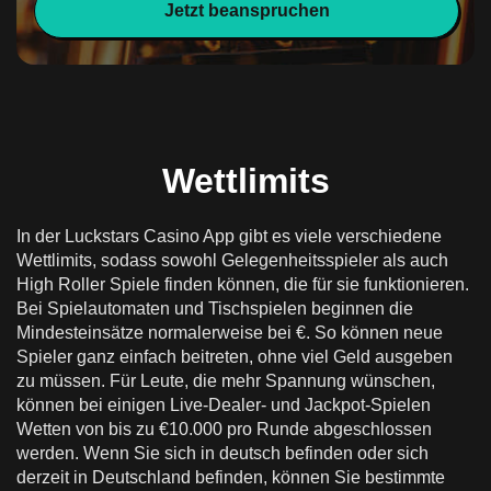
Jetzt beanspruchen
Wettlimits
In der Luckstars Casino App gibt es viele verschiedene
Wettlimits, sodass sowohl Gelegenheitsspieler als auch
High Roller Spiele finden können, die für sie funktionieren.
Bei Spielautomaten und Tischspielen beginnen die
Mindesteinsätze normalerweise bei €. So können neue
Spieler ganz einfach beitreten, ohne viel Geld ausgeben
zu müssen. Für Leute, die mehr Spannung wünschen,
können bei einigen Live-Dealer- und Jackpot-Spielen
Wetten von bis zu €10.000 pro Runde abgeschlossen
werden. Wenn Sie sich in deutsch befinden oder sich
derzeit in Deutschland befinden, können Sie bestimmte