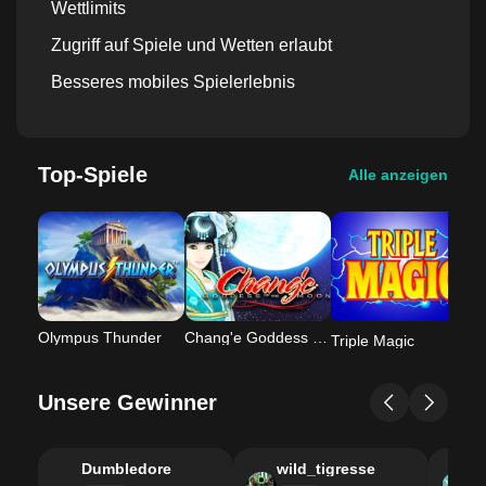
Wettlimits
Zugriff auf Spiele und Wetten erlaubt
Besseres mobiles Spielerlebnis
Erweiterte Sicherheit und Datenschutz
Lizenzen und Fairplay-Garantien
Top-Spiele
Alle anzeigen
Bewertung der Luckstars Casino App
Platzieren Sie Ihre Wette
Olympus Thunder
Chang'e Goddess Of The Moon (Pariplay)
Triple Magic
N
Unsere Gewinner
Dumbledore
wild_tigresse
G