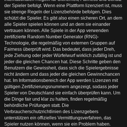
der Spieler befolgt. Wenn eine Plattform lizenziert ist, muss
sie strenge Regeln der Lizenzbehörde befolgen. Dies
schützt die Spieler. Es gibt also einen sicheren Ort, an dem
alle Spieler spielen können und an dem sie einander
vertrauen können. Alle Spiele in der App verwenden
zertifizierte Random Number Generator (RNG)-
Technologie, die regelmäßig von externen Gruppen auf
Fairness überprüft wird. Das bedeutet, dass jeder Dreh,
jede Ziehung oder jeder Würfelwurf wirklich zufällig ist und
jeder die gleichen Chancen hat. Diese Schritte geben den
Benutzern die Gewissheit, dass sich die Spielergebnisse
nicht ändern und dass jeder die gleichen Gewinnchancen
hat. Im Informationsbereich der App werden Lizenzen mit
gültigen Zertifizierungsnummern angezeigt, sodass jeder
Spieler von Deutschland sie einfach überprüfen kann. Um
die Dinge fair und klar zu halten, finden regelmäßig
behördliche Prüfungen statt. Die
Verbraucherschutzrichtlinien des Lizenzgebers
unterstützen ein offizielles Vermittlungsverfahren, das
Spieler nutzen können, wenn sie ein Problem haben.