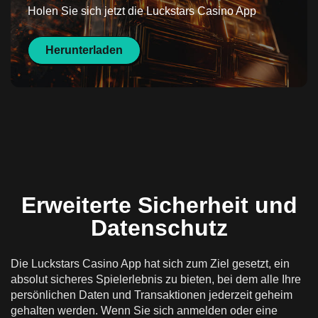
Holen Sie sich jetzt die Luckstars Casino App
Herunterladen
Erweiterte Sicherheit und
Datenschutz
Die Luckstars Casino App hat sich zum Ziel gesetzt, ein
absolut sicheres Spielerlebnis zu bieten, bei dem alle Ihre
persönlichen Daten und Transaktionen jederzeit geheim
gehalten werden. Wenn Sie sich anmelden oder eine