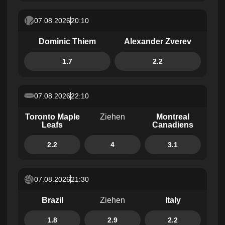
07.08.2026
20:10
Dominic Thiem
Alexander Zverev
1.7
2.2
07.08.2026
22:10
Toronto Maple
Ziehen
Montreal
Leafs
Canadiens
2.2
4
3.1
07.08.2026
21:30
Brazil
Ziehen
Italy
1.8
2.9
2.2