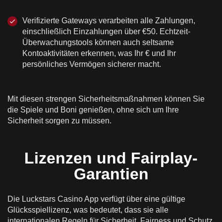
Verifizierte Gateways verarbeiten alle Zahlungen,
einschließlich Einzahlungen über €50. Echtzeit-
Überwachungstools können auch seltsame
Kontoaktivitäten erkennen, was Ihr € und Ihr
persönliches Vermögen sicherer macht.
Mit diesen strengen Sicherheitsmaßnahmen können Sie
die Spiele und Boni genießen, ohne sich um Ihre
Sicherheit sorgen zu müssen.
Lizenzen und Fairplay-
Garantien
Die Luckstars Casino App verfügt über eine gültige
Glücksspiellizenz, was bedeutet, dass sie alle
internationalen Regeln für Sicherheit, Fairness und Schutz