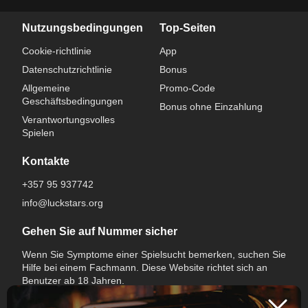
Nutzungsbedingungen
Top-Seiten
Cookie-richtlinie
App
Datenschutzrichtlinie
Bonus
Allgemeine
Promo-Code
Geschäftsbedingungen
Bonus ohne Einzahlung
Verantwortungsvolles
Spielen
Kontakte
+357 95 937742
info@luckstars.org
Gehen Sie auf Nummer sicher
Wenn Sie Symptome einer Spielsucht bemerken, suchen Sie
Hilfe bei einem Fachmann. Diese Website richtet sich an
Benutzer ab 18 Jahren.