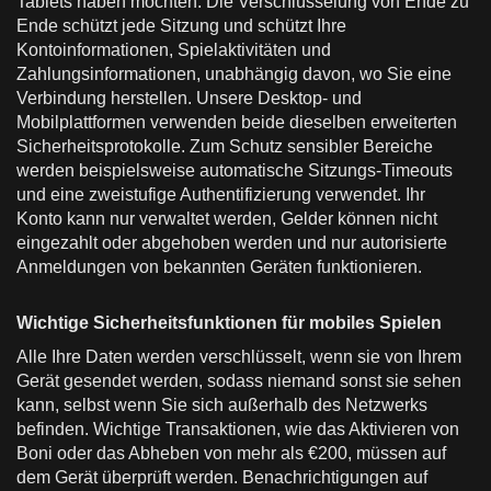
Tablets haben möchten. Die Verschlüsselung von Ende zu
Ende schützt jede Sitzung und schützt Ihre
Kontoinformationen, Spielaktivitäten und
Zahlungsinformationen, unabhängig davon, wo Sie eine
Verbindung herstellen. Unsere Desktop- und
Mobilplattformen verwenden beide dieselben erweiterten
Sicherheitsprotokolle. Zum Schutz sensibler Bereiche
werden beispielsweise automatische Sitzungs-Timeouts
und eine zweistufige Authentifizierung verwendet. Ihr
Konto kann nur verwaltet werden, Gelder können nicht
eingezahlt oder abgehoben werden und nur autorisierte
Anmeldungen von bekannten Geräten funktionieren.
Wichtige Sicherheitsfunktionen für mobiles Spielen
Alle Ihre Daten werden verschlüsselt, wenn sie von Ihrem
Gerät gesendet werden, sodass niemand sonst sie sehen
kann, selbst wenn Sie sich außerhalb des Netzwerks
befinden. Wichtige Transaktionen, wie das Aktivieren von
Boni oder das Abheben von mehr als €200, müssen auf
dem Gerät überprüft werden. Benachrichtigungen auf