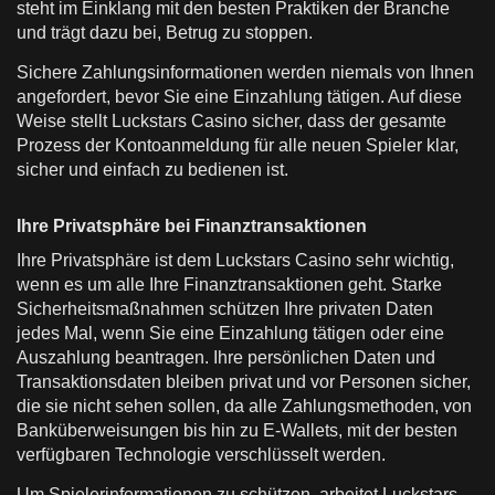
steht im Einklang mit den besten Praktiken der Branche
und trägt dazu bei, Betrug zu stoppen.
Sichere Zahlungsinformationen werden niemals von Ihnen
angefordert, bevor Sie eine Einzahlung tätigen. Auf diese
Weise stellt Luckstars Casino sicher, dass der gesamte
Prozess der Kontoanmeldung für alle neuen Spieler klar,
sicher und einfach zu bedienen ist.
Ihre Privatsphäre bei Finanztransaktionen
Ihre Privatsphäre ist dem Luckstars Casino sehr wichtig,
wenn es um alle Ihre Finanztransaktionen geht. Starke
Sicherheitsmaßnahmen schützen Ihre privaten Daten
jedes Mal, wenn Sie eine Einzahlung tätigen oder eine
Auszahlung beantragen. Ihre persönlichen Daten und
Transaktionsdaten bleiben privat und vor Personen sicher,
die sie nicht sehen sollen, da alle Zahlungsmethoden, von
Banküberweisungen bis hin zu E-Wallets, mit der besten
verfügbaren Technologie verschlüsselt werden.
Um Spielerinformationen zu schützen, arbeitet Luckstars