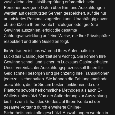
zusätzliche Identitätsüberprüfung erforderlich sein.
Personenbezogene Daten über Ein- und Auszahlungen
werden auf geschützten Servern gespeichert, auf die nur
autorisiertes Personal zugreifen kann. Unabhängig davon,
ob Sie €50 zu Ihrem Konto hinzufügen oder größere
Gewinne auszahlen, erfolgt die gesamte
Zahlungsabwicklung auf eine Weise, die Ihre Privatsphäre
respektiert und allen Gesetzen folgt.
Ihr Vertrauen ist uns während Ihres Aufenthalts im
Luckstars Casino jederzeit sehr wichtig. Sie können Ihre
Gewinne schnell und sicher im Luckstars Casino erhalten.
Unser vereinfachter Auszahlungsprozess soll Ihnen Ihr
Geld schnell besorgen und gleichzeitig Ihre Transaktionen
jederzeit sicher halten. Sie können die Zahlungsmethode
auswählen, die für Sie am besten funktioniert, da die
Plattform sowohl herkömmliche Methoden als auch E-
Wallets unterstützt. Von der Aufforderung zur Auszahlung
bis hin zum Erhalt des Geldes auf Ihrem Konto ist der
gesamte Vorgang durch erweiterte Online-
Sicherheitsprotokolle geschützt. Auszahlungen werden in