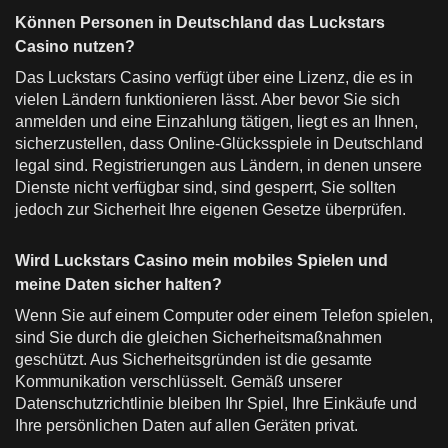
Können Personen in Deutschland das Luckstars
Casino nutzen?
Das Luckstars Casino verfügt über eine Lizenz, die es in
vielen Ländern funktionieren lässt. Aber bevor Sie sich
anmelden und eine Einzahlung tätigen, liegt es an Ihnen,
sicherzustellen, dass Online-Glücksspiele in Deutschland
legal sind. Registrierungen aus Ländern, in denen unsere
Dienste nicht verfügbar sind, sind gesperrt, Sie sollten
jedoch zur Sicherheit Ihre eigenen Gesetze überprüfen.
Wird Luckstars Casino mein mobiles Spielen und
meine Daten sicher halten?
Wenn Sie auf einem Computer oder einem Telefon spielen,
sind Sie durch die gleichen Sicherheitsmaßnahmen
geschützt. Aus Sicherheitsgründen ist die gesamte
Kommunikation verschlüsselt. Gemäß unserer
Datenschutzrichtlinie bleiben Ihr Spiel, Ihre Einkäufe und
Ihre persönlichen Daten auf allen Geräten privat.