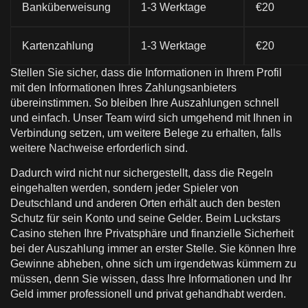
Banküberweisung
1-3 Werktage
€20
Kartenzahlung
1-3 Werktage
€20
Stellen Sie sicher, dass die Informationen in Ihrem Profil
mit den Informationen Ihres Zahlungsanbieters
übereinstimmen. So bleiben Ihre Auszahlungen schnell
und einfach. Unser Team wird sich umgehend mit Ihnen in
Verbindung setzen, um weitere Belege zu erhalten, falls
weitere Nachweise erforderlich sind.
Dadurch wird nicht nur sichergestellt, dass die Regeln
eingehalten werden, sondern jeder Spieler von
Deutschland und anderen Orten erhält auch den besten
Schutz für sein Konto und seine Gelder. Beim Luckstars
Casino stehen Ihre Privatsphäre und finanzielle Sicherheit
bei der Auszahlung immer an erster Stelle. Sie können Ihre
Gewinne abheben, ohne sich um irgendetwas kümmern zu
müssen, denn Sie wissen, dass Ihre Informationen und Ihr
Geld immer professionell und privat gehandhabt werden.