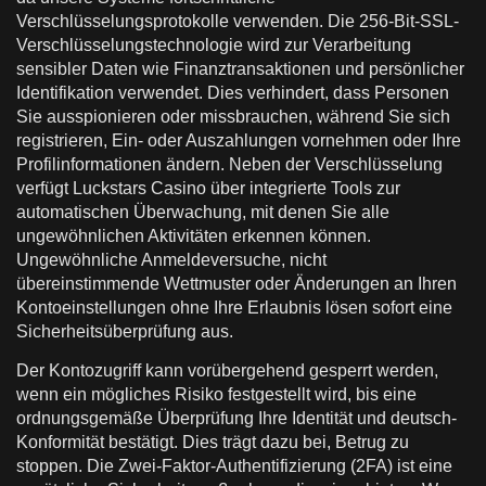
Verschlüsselungsprotokolle verwenden. Die 256-Bit-SSL-
Verschlüsselungstechnologie wird zur Verarbeitung
sensibler Daten wie Finanztransaktionen und persönlicher
Identifikation verwendet. Dies verhindert, dass Personen
Sie ausspionieren oder missbrauchen, während Sie sich
registrieren, Ein- oder Auszahlungen vornehmen oder Ihre
Profilinformationen ändern. Neben der Verschlüsselung
verfügt Luckstars Casino über integrierte Tools zur
automatischen Überwachung, mit denen Sie alle
ungewöhnlichen Aktivitäten erkennen können.
Ungewöhnliche Anmeldeversuche, nicht
übereinstimmende Wettmuster oder Änderungen an Ihren
Kontoeinstellungen ohne Ihre Erlaubnis lösen sofort eine
Sicherheitsüberprüfung aus.
Der Kontozugriff kann vorübergehend gesperrt werden,
wenn ein mögliches Risiko festgestellt wird, bis eine
ordnungsgemäße Überprüfung Ihre Identität und deutsch-
Konformität bestätigt. Dies trägt dazu bei, Betrug zu
stoppen. Die Zwei-Faktor-Authentifizierung (2FA) ist eine