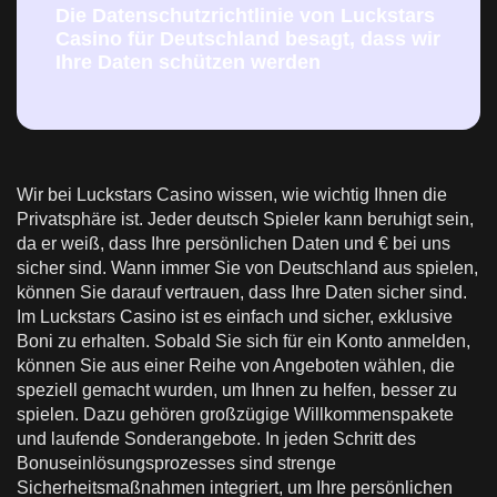
Die Datenschutzrichtlinie von Luckstars
Casino für Deutschland besagt, dass wir
Ihre Daten schützen werden
Wir bei Luckstars Casino wissen, wie wichtig Ihnen die
Privatsphäre ist. Jeder deutsch Spieler kann beruhigt sein,
da er weiß, dass Ihre persönlichen Daten und € bei uns
sicher sind. Wann immer Sie von Deutschland aus spielen,
können Sie darauf vertrauen, dass Ihre Daten sicher sind.
Im Luckstars Casino ist es einfach und sicher, exklusive
Boni zu erhalten. Sobald Sie sich für ein Konto anmelden,
können Sie aus einer Reihe von Angeboten wählen, die
speziell gemacht wurden, um Ihnen zu helfen, besser zu
spielen. Dazu gehören großzügige Willkommenspakete
und laufende Sonderangebote. In jeden Schritt des
Bonuseinlösungsprozesses sind strenge
Sicherheitsmaßnahmen integriert, um Ihre persönlichen