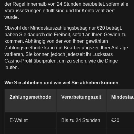
der Regel innerhalb von 24 Stunden bearbeitet, sofern alle
Voraussetzungen erfüllt sind und Ihr Konto verifiziert
wurde.
Obwohl der Mindestauszahlungsbetrag nur €20 beträgt,
haben Sie dadurch die Freiheit, sofort an Ihren Gewinn zu
kommen. Abhängig von der von Ihnen gewählten
Zahlungsmethode kann die Bearbeitungszeit Ihrer Anfrage
variieren, Sie können jedoch jederzeit Ihr Luckstars
Casino-Profil überprüfen, um zu sehen, wie die Dinge
laufen.
Wie Sie abheben und wie viel Sie abheben können
Zahlungsmethode
Verarbeitungszeit
Mindesta
E-Wallet
Bis zu 24 Stunden
€20