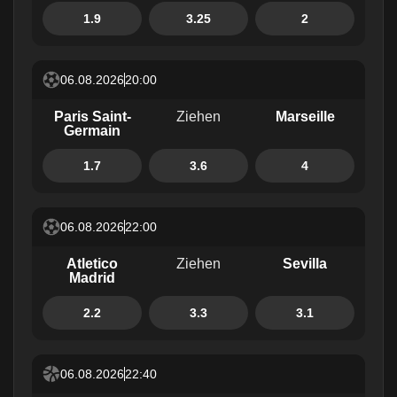
1.9
3.25
2
06.08.2026
20:00
Paris Saint-
Ziehen
Marseille
Germain
1.7
3.6
4
06.08.2026
22:00
Atletico
Ziehen
Sevilla
Madrid
2.2
3.3
3.1
06.08.2026
22:40