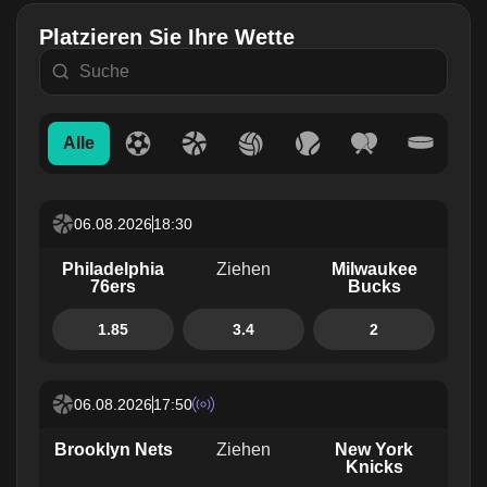
Platzieren Sie Ihre Wette
Alle
06.08.2026
18:30
Philadelphia
Ziehen
Milwaukee
76ers
Bucks
1.85
3.4
2
06.08.2026
17:50
Brooklyn Nets
Ziehen
New York
Knicks