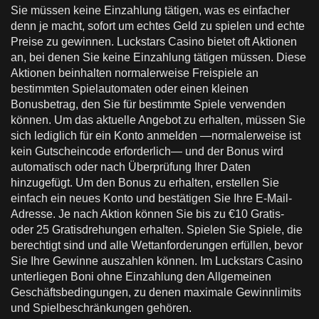
Sie müssen keine Einzahlung tätigen, was es einfacher
denn je macht, sofort um echtes Geld zu spielen und echte
Preise zu gewinnen. Luckstars Casino bietet oft Aktionen
an, bei denen Sie keine Einzahlung tätigen müssen. Diese
Aktionen beinhalten normalerweise Freispiele an
bestimmten Spielautomaten oder einen kleinen
Bonusbetrag, den Sie für bestimmte Spiele verwenden
können. Um das aktuelle Angebot zu erhalten, müssen Sie
sich lediglich für ein Konto anmelden —normalerweise ist
kein Gutscheincode erforderlich— und der Bonus wird
automatisch oder nach Überprüfung Ihrer Daten
hinzugefügt. Um den Bonus zu erhalten, erstellen Sie
einfach ein neues Konto und bestätigen Sie Ihre E-Mail-
Adresse. Je nach Aktion können Sie bis zu €10 Gratis-
oder 25 Gratisdrehungen erhalten. Spielen Sie Spiele, die
berechtigt sind und alle Wettanforderungen erfüllen, bevor
Sie Ihre Gewinne auszahlen können. Im Luckstars Casino
unterliegen Boni ohne Einzahlung den Allgemeinen
Geschäftsbedingungen, zu denen maximale Gewinnlimits
und Spielbeschränkungen gehören.