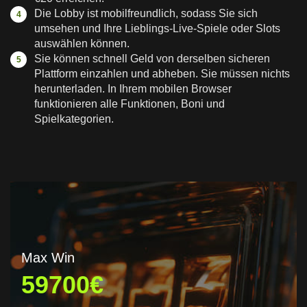
Die Lobby ist mobilfreundlich, sodass Sie sich
umsehen und Ihre Lieblings-Live-Spiele oder Slots
auswählen können.
Sie können schnell Geld von derselben sicheren
Plattform einzahlen und abheben. Sie müssen nichts
herunterladen. In Ihrem mobilen Browser
funktionieren alle Funktionen, Boni und
Spielkategorien.
Max Win
59700€