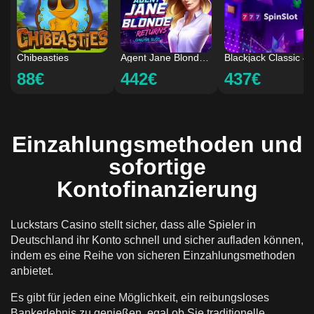
Chibeasties
Agent Jane Blonde Returns
Blackjack Classic 43
88€
442€
437€
Einzahlungsmethoden und
sofortige
Kontofinanzierung
Luckstars Casino stellt sicher, dass alle Spieler in
Deutschland ihr Konto schnell und sicher aufladen können,
indem es eine Reihe von sicheren Einzahlungsmethoden
anbietet.
Es gibt für jeden eine Möglichkeit, ein reibungsloses
Bankerlebnis zu genießen, egal ob Sie traditionelle