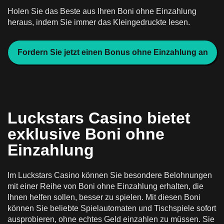
Holen Sie das Beste aus Ihren Boni ohne Einzahlung
heraus, indem Sie immer das Kleingedruckte lesen.
Fordern Sie jetzt einen Bonus ohne Einzahlung an
Luckstars Casino bietet
exklusive Boni ohne
Einzahlung
Im Luckstars Casino können Sie besondere Belohnungen
mit einer Reihe von Boni ohne Einzahlung erhalten, die
Ihnen helfen sollen, besser zu spielen. Mit diesen Boni
können Sie beliebte Spielautomaten und Tischspiele sofort
ausprobieren, ohne echtes Geld einzahlen zu müssen. Sie