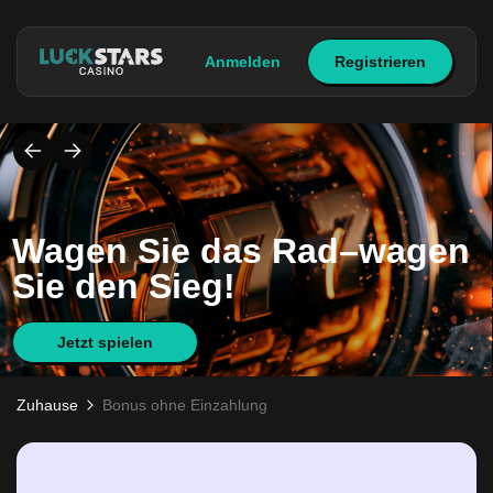
Anmelden
Registrieren
Wagen Sie das Rad–wagen
Sie den Sieg!
Jetzt spielen
Zuhause
Bonus ohne Einzahlung