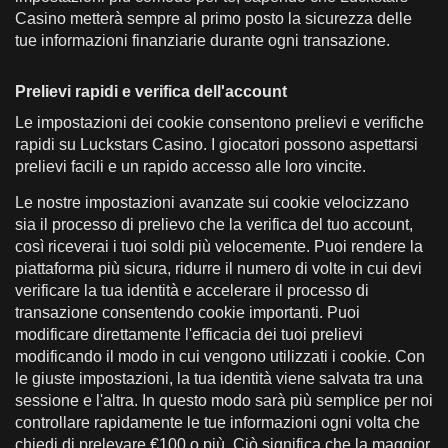
Casino metterà sempre al primo posto la sicurezza delle
tue informazioni finanziarie durante ogni transazione.
Prelievi rapidi e verifica dell'account
Le impostazioni dei cookie consentono prelievi e verifiche
rapidi su Luckstars Casino. I giocatori possono aspettarsi
prelievi facili e un rapido accesso alle loro vincite.
Le nostre impostazioni avanzate sui cookie velocizzano
sia il processo di prelievo che la verifica del tuo account,
così riceverai i tuoi soldi più velocemente. Puoi rendere la
piattaforma più sicura, ridurre il numero di volte in cui devi
verificare la tua identità e accelerare il processo di
transazione consentendo cookie importanti. Puoi
modificare direttamente l'efficacia dei tuoi prelievi
modificando il modo in cui vengono utilizzati i cookie. Con
le giuste impostazioni, la tua identità viene salvata tra una
sessione e l'altra. In questo modo sarà più semplice per noi
controllare rapidamente le tue informazioni ogni volta che
chiedi di prelevare €100 o più. Ciò significa che la maggior