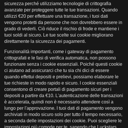
sicurezza perché utilizziamo tecnologie di crittografia
avanzate per proteggere tutte le tue transazioni. Quando
utilizzi €20 per effettuare una transazione, i tuoi dati
vengono protetti da persone che non dovrebbero essere in
grado di vederli. Ciò riduce il rischio di frode e mantiene i
tuoi soldi al sicuro. Le tue scelte sui cookie migliorano
direttamente la sicurezza dei pagamenti.
Funzionalità importanti, come i gateway di pagamento
crittografati e le fasi di verifica automatica, non possono
funzionare senza i cookie essenziali. Poiché questi cookie
ci aiutano ad assicurarci che tu sia chi dici di essere
quando effettui depositi e prelievi, possiamo elaborare le
tue richieste in modo rapido e sicuro. I cookie essenziali
consentono di creare portali di pagamento sicuri per i
depositi a partire da €10. L'autenticazione delle transazioni
è accelerata, quindi non è necessario attendere così a
lungo per l'approvazione. I tuoi dati di pagamento vengono
archiviati in modo sicuro solo per tutto il tempo necessario,
a seconda delle impostazioni dei cookie. Puoi scegliere le
impostazioni più comode per te, sapendo che Luckstars