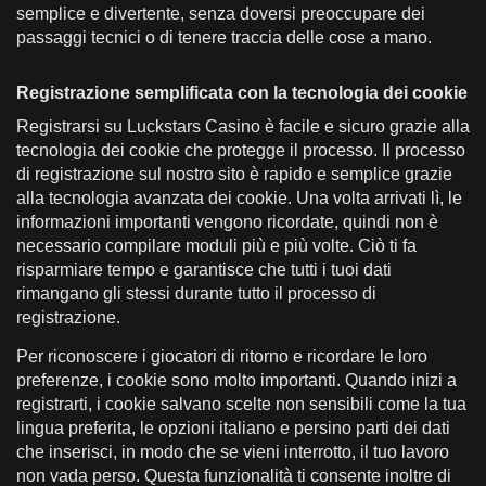
semplice e divertente, senza doversi preoccupare dei
passaggi tecnici o di tenere traccia delle cose a mano.
Registrazione semplificata con la tecnologia dei cookie
Registrarsi su Luckstars Casino è facile e sicuro grazie alla
tecnologia dei cookie che protegge il processo. Il processo
di registrazione sul nostro sito è rapido e semplice grazie
alla tecnologia avanzata dei cookie. Una volta arrivati lì, le
informazioni importanti vengono ricordate, quindi non è
necessario compilare moduli più e più volte. Ciò ti fa
risparmiare tempo e garantisce che tutti i tuoi dati
rimangano gli stessi durante tutto il processo di
registrazione.
Per riconoscere i giocatori di ritorno e ricordare le loro
preferenze, i cookie sono molto importanti. Quando inizi a
registrarti, i cookie salvano scelte non sensibili come la tua
lingua preferita, le opzioni italiano e persino parti dei dati
che inserisci, in modo che se vieni interrotto, il tuo lavoro
non vada perso. Questa funzionalità ti consente inoltre di