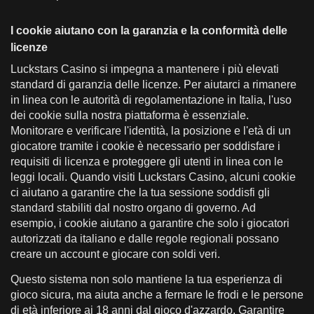
I cookie aiutano con la garanzia e la conformità delle
licenze
Luckstars Casino si impegna a mantenere i più elevati
standard di garanzia delle licenze. Per aiutarci a rimanere
in linea con le autorità di regolamentazione in Italia, l'uso
dei cookie sulla nostra piattaforma è essenziale.
Monitorare e verificare l'identità, la posizione e l'età di un
giocatore tramite i cookie è necessario per soddisfare i
requisiti di licenza e proteggere gli utenti in linea con le
leggi locali. Quando visiti Luckstars Casino, alcuni cookie
ci aiutano a garantire che la tua sessione soddisfi gli
standard stabiliti dal nostro organo di governo. Ad
esempio, i cookie aiutano a garantire che solo i giocatori
autorizzati da italiano e dalle regole regionali possano
creare un account e giocare con soldi veri.
Questo sistema non solo mantiene la tua esperienza di
gioco sicura, ma aiuta anche a fermare le frodi e le persone
di età inferiore ai 18 anni dal gioco d'azzardo. Garantire