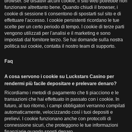
browser. Se disattivi alcuni cookie, il sito web potrebbe non
funzionare altrettanto bene. Quando chiudi il browser, i
cookie di sessione ti consentono di spostarti sul sito e di
effettuare l'accesso. I cookie persistenti ricordano le tue
scelte per un certo periodo di tempo. I cookie di terze parti
vengono utilizzati per l'analisi e il marketing e sono
impostati dal fornitore terzo. Se hai domande sulla nostra
politica sui cookie, contatta il nostro team di supporto.
Faq
A cosa servono i cookie su Luckstars Casino per
rendermi più facile depositare e prelevare denaro?
Ricordiamo i metodi di pagamento che ti piacciono e le
transazioni che hai effettuato in passato con i cookie. In
futuro, al tuo ritorno, i campi obbligatori verranno compilati
automaticamente, velocizzando così i tuoi depositi e
prelievi. I cookie funzionano anche con protocolli di
connessione sicuri, che proteggono le tue informazioni
finanziarie quando sposti denaro.