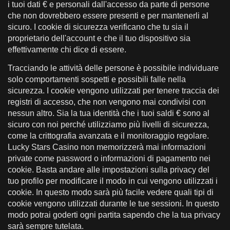
i tuoi dati € e personali dall'accesso da parte di persone
che non dovrebbero essere presenti e per mantenerli al
sicuro. I cookie di sicurezza verificano che tu sia il
proprietario dell'account e che il tuo dispositivo sia
effettivamente chi dice di essere.
Tracciando le attività delle persone è possibile individuare
solo comportamenti sospetti e possibili falle nella
sicurezza. I cookie vengono utilizzati per tenere traccia dei
registri di accesso, che non vengono mai condivisi con
nessun altro. Sia la tua identità che i tuoi saldi € sono al
sicuro con noi perché utilizziamo più livelli di sicurezza,
come la crittografia avanzata e il monitoraggio regolare.
Lucky Stars Casino non memorizzerà mai informazioni
private come password o informazioni di pagamento nei
cookie. Basta andare alle impostazioni sulla privacy del
tuo profilo per modificare il modo in cui vengono utilizzati i
cookie. In questo modo sarà più facile vedere quali tipi di
cookie vengono utilizzati durante le tue sessioni. In questo
modo potrai goderti ogni partita sapendo che la tua privacy
sarà sempre tutelata.