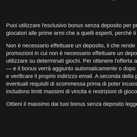
Puoi utilizzare l'esclusivo bonus senza deposito per 
giocatori alle prime armi che a quelli esperti, perché ti
Non è necessario effettuare un deposito, il che rende p
promozioni in cui non è necessario effettuare un depos
utilizzare su determinati giochi. Per ottenere l'offert
— e il bonus verrà aggiunto automaticamente o dopo ch
e verificare il proprio indirizzo email. A seconda della 
eventuali requisiti di scommessa prima di poter incass
includono limiti massimi di vincita e restrizioni di gioco
Ottieni il massimo dai tuoi bonus senza deposito legge