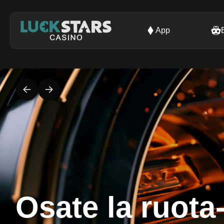
App
Osate la ruota