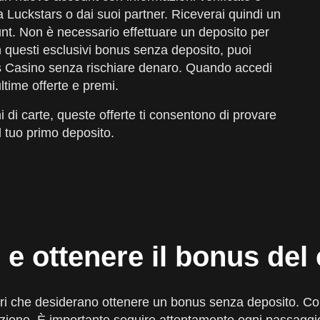
 Luckstars o dai suoi partner. Riceverai quindi un
unt. Non è necessario effettuare un deposito per
Con questi esclusivi bonus senza deposito, puoi
tars Casino senza rischiare denaro. Quando accedi
ultime offerte e premi.
hi di carte, queste offerte ti consentono di provare
il tuo primo deposito.
 e ottenere il bonus del
ori che desiderano ottenere un bonus senza deposito. Conf
azione. È importante seguire attentamente ogni passaggio e