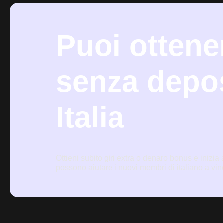
Puoi ottene
senza depos
Italia
Ottieni subito giri extra o denaro bonus e inizia 
possono aiutare i nuovi membri di italiano a vin