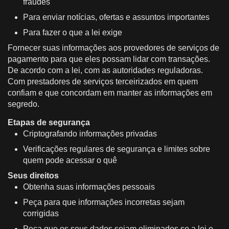
fraudes
Para enviar notícias, ofertas e assuntos importantes
Para fazer o que a lei exige
Fornecer suas informações aos provedores de serviços de
pagamento para que eles possam lidar com transações.
De acordo com a lei, com as autoridades reguladoras.
Com prestadores de serviços terceirizados em quem
confiam e que concordam em manter as informações em
segredo.
Etapas de segurança
Criptografando informações privadas
Verificações regulares de segurança e limites sobre
quem pode acessar o quê
Seus direitos
Obtenha suas informações pessoais
Peça para que informações incorretas sejam
corrigidas
Peça que os seus dados sejam eliminados se a lei o