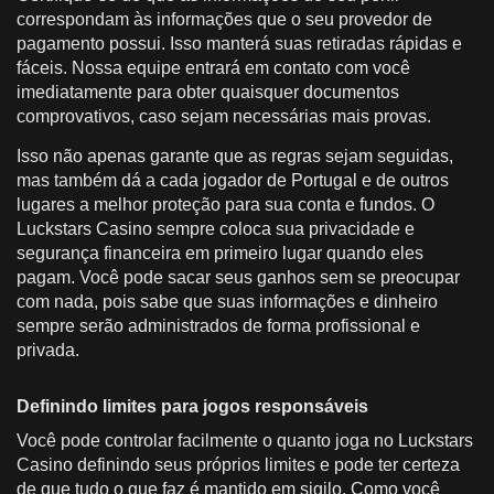
correspondam às informações que o seu provedor de
pagamento possui. Isso manterá suas retiradas rápidas e
fáceis. Nossa equipe entrará em contato com você
imediatamente para obter quaisquer documentos
comprovativos, caso sejam necessárias mais provas.
Isso não apenas garante que as regras sejam seguidas,
mas também dá a cada jogador de Portugal e de outros
lugares a melhor proteção para sua conta e fundos. O
Luckstars Casino sempre coloca sua privacidade e
segurança financeira em primeiro lugar quando eles
pagam. Você pode sacar seus ganhos sem se preocupar
com nada, pois sabe que suas informações e dinheiro
sempre serão administrados de forma profissional e
privada.
Definindo limites para jogos responsáveis
Você pode controlar facilmente o quanto joga no Luckstars
Casino definindo seus próprios limites e pode ter certeza
de que tudo o que faz é mantido em sigilo. Como você