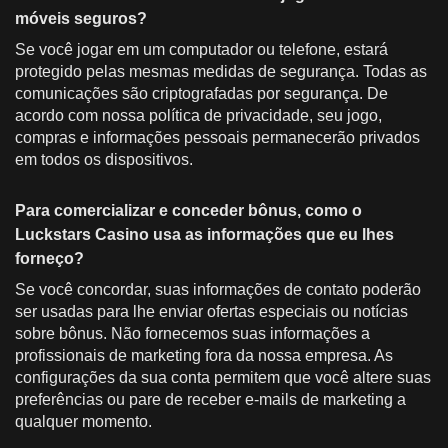
móveis seguros?
Se você jogar em um computador ou telefone, estará
protegido pelas mesmas medidas de segurança. Todas as
comunicações são criptografadas por segurança. De
acordo com nossa política de privacidade, seu jogo,
compras e informações pessoais permanecerão privados
em todos os dispositivos.
Para comercializar e conceder bônus, como o
Luckstars Casino usa as informações que eu lhes
forneço?
Se você concordar, suas informações de contato poderão
ser usadas para lhe enviar ofertas especiais ou notícias
sobre bônus. Não fornecemos suas informações a
profissionais de marketing fora da nossa empresa. As
configurações da sua conta permitem que você altere suas
preferências ou pare de receber e-mails de marketing a
qualquer momento.