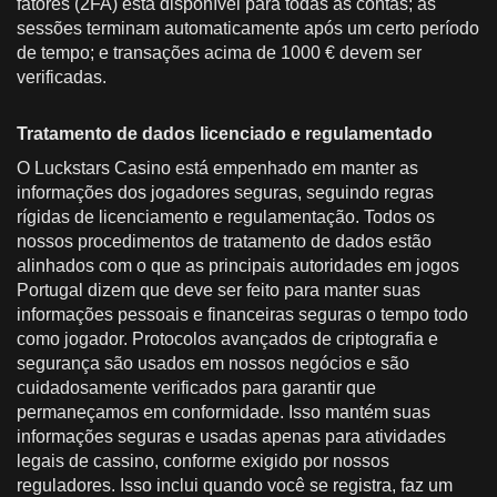
fatores (2FA) está disponível para todas as contas; as
sessões terminam automaticamente após um certo período
de tempo; e transações acima de 1000 € devem ser
verificadas.
Tratamento de dados licenciado e regulamentado
O Luckstars Casino está empenhado em manter as
informações dos jogadores seguras, seguindo regras
rígidas de licenciamento e regulamentação. Todos os
nossos procedimentos de tratamento de dados estão
alinhados com o que as principais autoridades em jogos
Portugal dizem que deve ser feito para manter suas
informações pessoais e financeiras seguras o tempo todo
como jogador. Protocolos avançados de criptografia e
segurança são usados em nossos negócios e são
cuidadosamente verificados para garantir que
permaneçamos em conformidade. Isso mantém suas
informações seguras e usadas apenas para atividades
legais de cassino, conforme exigido por nossos
reguladores. Isso inclui quando você se registra, faz um