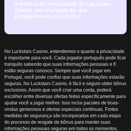
A Política de Privacidade do Luckstars
Casino para Portugal diz que
protegeremos seus dados
No Luckstars Casino, entendemos o quanto a privacidade
é importante para você. Cada jogador português pode ficar
tranquilo sabendo que suas informações pessoais e €
estão seguras conosco. Sempre que você jogar em
Portugal, você pode confiar que suas informações estarão
seguras. No Luckstars Casino, é fácil e seguro obter bônus
exclusivos. Assim que você criar uma conta, poderá
escolher entre diversas ofertas feitas especificamente para
ajudar você a jogar melhor. Isso inclui pacotes de boas-
vindas generosos e ofertas especiais contínuas. Fortes
medidas de segurança são incorporadas em cada etapa
do processo de resgate de bônus para manter suas
informações pessoais seguras em todos os momentos.