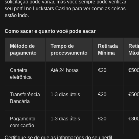
solicitação pode variar, mas você sempre pode verificar
seu perfil no Luckstars Casino para ver como as coisas
estão indo.
Como sacar e quanto você pode sacar
Método de
Tempo de
Retirada
Reti
pagamento
processamento
Mínima
Máx
Carteira
Até 24 horas
€20
€50
eletrônica
Transferência
1-3 dias úteis
€20
€50
Bancária
Pagamento
1-3 dias úteis
€20
€30
com cartão
Certifique-se de que as informações do seu perfil