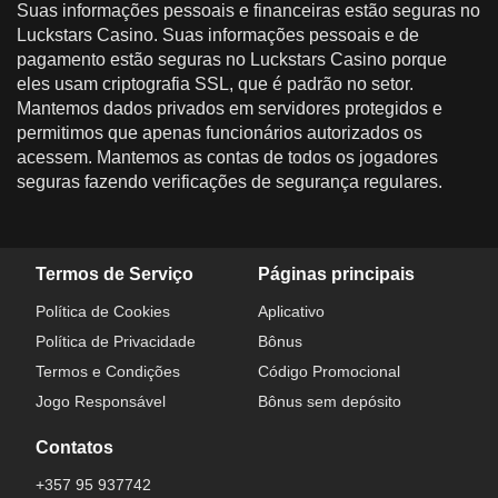
Suas informações pessoais e financeiras estão seguras no
Luckstars Casino. Suas informações pessoais e de
pagamento estão seguras no Luckstars Casino porque
eles usam criptografia SSL, que é padrão no setor.
Mantemos dados privados em servidores protegidos e
permitimos que apenas funcionários autorizados os
acessem. Mantemos as contas de todos os jogadores
seguras fazendo verificações de segurança regulares.
Termos de Serviço
Páginas principais
Política de Cookies
Aplicativo
Política de Privacidade
Bônus
Termos e Condições
Código Promocional
Jogo Responsável
Bônus sem depósito
Contatos
+357 95 937742