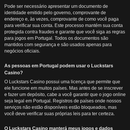
Pode ser necessário apresentar um documento de
identidade emitido pelo governo, comprovante de
endereço e, às vezes, comprovante de como você paga
para verificar sua conta. Este processo mantém sua conta
protegida contra fraudes e garante que você siga as regras
para jogos em Portugal. Todos os documentos são
mantidos com segurança e são usados apenas para
negócios oficiais.
As pessoas em Portugal podem usar o Luckstars
Casino?
O Luckstars Casino possui uma licença que permite que
ele funcione em muitos países. Mas antes de se inscrever
e fazer um depósito, cabe a você garantir que o jogo online
seja legal em Portugal. Registros de países onde nossos
serviços não estão disponíveis estão bloqueados, mas
você deve verificar suas próprias leis para ter certeza.
O Luckstars Casino manterá meus jogos e dados