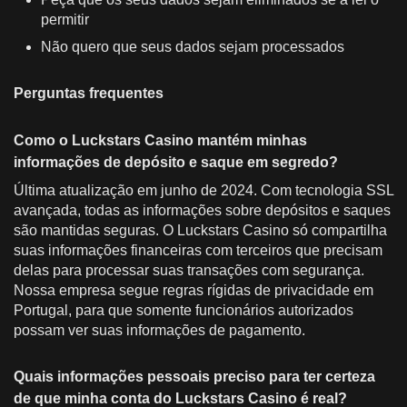
permitir
Não quero que seus dados sejam processados
Perguntas frequentes
Como o Luckstars Casino mantém minhas
informações de depósito e saque em segredo?
Última atualização em junho de 2024. Com tecnologia SSL
avançada, todas as informações sobre depósitos e saques
são mantidas seguras. O Luckstars Casino só compartilha
suas informações financeiras com terceiros que precisam
delas para processar suas transações com segurança.
Nossa empresa segue regras rígidas de privacidade em
Portugal, para que somente funcionários autorizados
possam ver suas informações de pagamento.
Quais informações pessoais preciso para ter certeza
de que minha conta do Luckstars Casino é real?