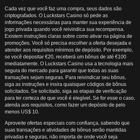
Cada vez que você faz uma compra, seus dados são
criptografados. O Luckstars Casino só pede as
informações necessárias para manter sua experiência de
jogo privada quando você reivindica sua recompensa.
Existem instruções claras sobre como ativar na página de
promoções. Você só precisa escolher a oferta desejada e
atender aos requisitos mínimos de depósito. Por exemplo,
se você depositar €20, receberá um bônus de até €100
imediatamente. O Luckstars Casino usa a tecnologia mais
segura do mercado para garantir que todas as suas
transações sejam seguras. Para reivindicar seu bônus,
siga as instruções e insira quaisquer códigos de bônus
solicitados. Se solicitado, siga as etapas de verificação
para ter certeza de que você é elegível. Se for esse o caso,
atenda aos requisitos, como fazer um depósito de pelo
menos US$ 10.
Aproveite ofertas especiais com confiança, sabendo que
suas transações e atividades de bônus serão mantidas
privadas e seguras, não importa de onde você seja