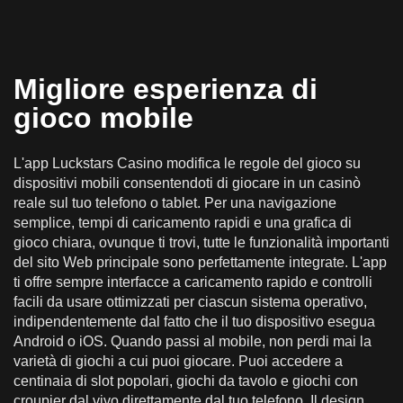
Migliore esperienza di
gioco mobile
L'app Luckstars Casino modifica le regole del gioco su
dispositivi mobili consentendoti di giocare in un casinò
reale sul tuo telefono o tablet. Per una navigazione
semplice, tempi di caricamento rapidi e una grafica di
gioco chiara, ovunque ti trovi, tutte le funzionalità importanti
del sito Web principale sono perfettamente integrate. L'app
ti offre sempre interfacce a caricamento rapido e controlli
facili da usare ottimizzati per ciascun sistema operativo,
indipendentemente dal fatto che il tuo dispositivo esegua
Android o iOS. Quando passi al mobile, non perdi mai la
varietà di giochi a cui puoi giocare. Puoi accedere a
centinaia di slot popolari, giochi da tavolo e giochi con
croupier dal vivo direttamente dal tuo telefono. Il design