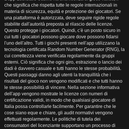
che significa che rispetta tutte le regole internazionali in
materia di sicurezza, equità e protezione dei giocatori. Se
una piattaforma è autorizzata, deve seguire rigide regole
stabilite dall'autorità preposta al rilascio delle licenze.
Questo protegge i giocatori. Quindi, c'è un posto sicuro in
cui tutti i giocatori possono giocare dove possono fidarsi
l'uno dell'altro. Tutti i giochi presenti nell'app utilizzano la
tecnologia certificata Random Number Generator (RNG), la
cui correttezza viene verificata regolarmente da gruppi
esterni. Ciò significa che ogni giro, estrazione o lancio dei
dadi è davvero casuale e tutti hanno le stesse probabilità.
Questi passaggi danno agli utenti la tranquillità che i
risultati del gioco non vengono modificati e che tutti hanno
le stesse possibilità di vincere. Nella sezione informativa
dell'app vengono mostrate le licenze con numeri di
certificazione validi, in modo che qualsiasi giocatore di
Italia possa controllarle facilmente. Per garantire che le
cose siano eque e chiare, gli audit normativi vengono
effettuati regolarmente. Le politiche di tutela dei
consumatori del licenziante supportano un processo di