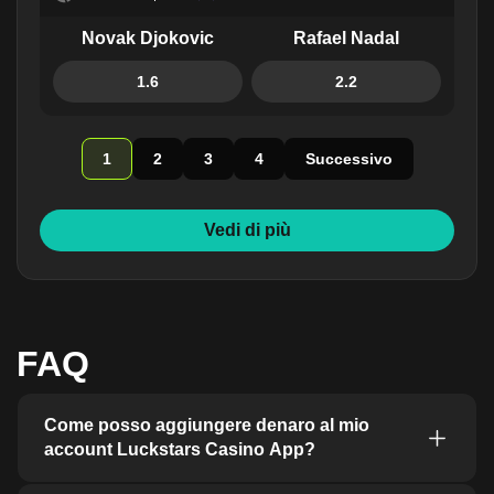
Novak Djokovic
Rafael Nadal
1.6
2.2
1
2
3
4
Successivo
Vedi di più
FAQ
Come posso aggiungere denaro al mio
account Luckstars Casino App?