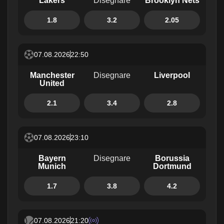
Lakers
Disegnare
Brooklyn Nets
1.8
3.2
2.05
07.08.2026
22:50
Manchester
Disegnare
Liverpool
United
2.1
3.4
2.8
07.08.2026
23:10
Bayern
Disegnare
Borussia
Munich
Dortmund
1.7
3.8
4.2
07.08.2026
21:20