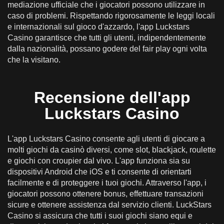
mediazione ufficiale che i giocatori possono utilizzare in
caso di problemi. Rispettando rigorosamente le leggi locali
e internazionali sul gioco d'azzardo, l'app Luckstars
Casino garantisce che tutti gli utenti, indipendentemente
dalla nazionalità, possano godere del fair play ogni volta
che la visitano.
Recensione dell'app
Luckstars Casino
L'app Luckstars Casino consente agli utenti di giocare a
molti giochi da casinò diversi, come slot, blackjack, roulette
e giochi con croupier dal vivo. L'app funziona sia su
dispositivi Android che iOS e ti consente di orientarti
facilmente e di proteggere i tuoi giochi. Attraverso l'app, i
giocatori possono ottenere bonus, effettuare transazioni
sicure e ottenere assistenza dal servizio clienti. LuckStars
Casino si assicura che tutti i suoi giochi siano equi e