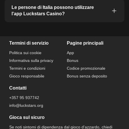
Le persone di Italia possono utilizzare
l'app Luckstars Casino?
Termini di servizio
Pagine principali
Politica sui cookie
App
Informativa sulla privacy
Bonus
Termini e condizioni
Codice promozionale
Gioco responsabile
Bonus senza deposito
Contatti
+357 95 937742
info@luckstars.org
Gioca sul sicuro
Se noti sintomi di dipendenza dal gioco d'azzardo, chiedi