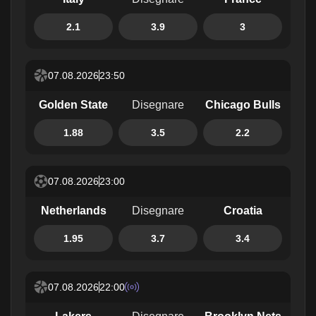
2.1
3.9
3
07.08.2026
23:50
Golden State
Disegnare
Chicago Bulls
1.88
3.5
2.2
07.08.2026
23:00
Netherlands
Disegnare
Croatia
1.95
3.7
3.4
07.08.2026
22:00