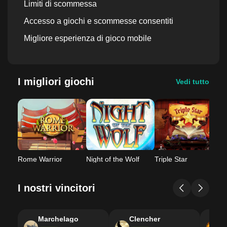
Limiti di scommessa
Accesso a giochi e scommesse consentiti
Migliore esperienza di gioco mobile
Sicurezza avanzata e protezione dei dati
Licenze e garanzie di fair play
I migliori giochi
Vedi tutto
Recensione dell'app Luckstars Casino
Fai la tua scommessa
Rome Warrior
Night of the Wolf
Triple Star
S
I nostri vincitori
Marchelago
Clencher
P