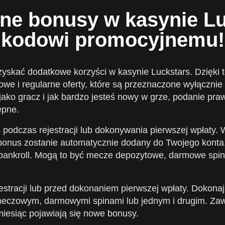
e bonusy w kasynie Lu
kodowi promocyjnemu!
zyskać dodatkowe korzyści w kasynie Luckstars. Dzięk
we i regularne oferty, które są przeznaczone wyłącznie
 jako gracz i jak bardzo jesteś nowy w grze, podanie pr
ępne.
podczas rejestracji lub dokonywania pierwszej wpłaty. 
e, bonus zostanie automatycznie dodany do Twojego ko
ój bankroll. Mogą to być mecze depozytowe, darmowe spi
stracji lub przed dokonaniem pierwszej wpłaty. Dokonaj
meczowym, darmowymi spinami lub jednym i drugim. Zaw
iesiąc pojawiają się nowe bonusy.