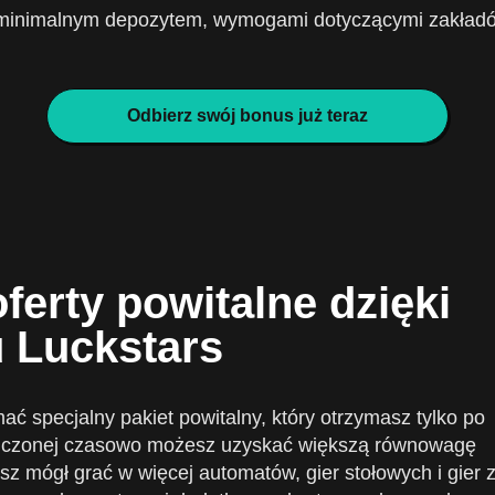
 minimalnym depozytem, wymogami dotyczącymi zakładów 
Odbierz swój bonus już teraz
erty powitalne dzięki
 Luckstars
ć specjalny pakiet powitalny, który otrzymasz tylko po
raniczonej czasowo możesz uzyskać większą równowagę
 mógł grać w więcej automatów, gier stołowych i gier 