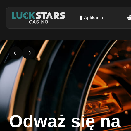
Aplikacja
Odważ się na