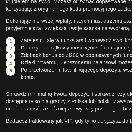
krupierem na żywo. Możesz otrzymać dopasowane bo
korzystając z oryginalnego kodu promocyjnego Luckst
Dokonując pierwszej wpłaty, natychmiast otrzymujesz
przyjemniejsza i zwiększa Twoje szanse na wygraną.
Zarejestruj się w Luckstars i wprowadź swój ko
Depozyt początkowy musi wynosić co najmniej 
Zdobądź bonus do zł200 w dopasowanych fund
Dzięki nowemu, ulepszonemu balansowi możesz 
Po przetworzeniu kwalifikującego depozytu ws
konto.
Sprawdź minimalną kwotę depozytu i sprawdź, czy ofe
dostępne tylko dla graczy z Polska lub polski. Zaw
mieć pewność, że późniejsze wypłaty przebiegną be
Będziesz traktowany jak VIP, gdy tylko dołączysz do