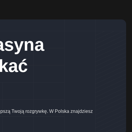
asyna
skać
epszą Twoją rozgrywkę. W Polska znajdziesz