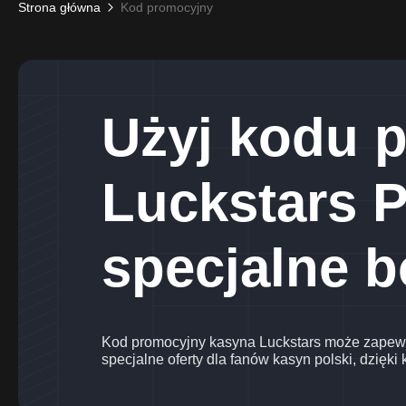
Strona główna
Kod promocyjny
Użyj kodu 
Luckstars P
specjalne b
Kod promocyjny kasyna Luckstars może zapewni
specjalne oferty dla fanów kasyn polski, dzięki