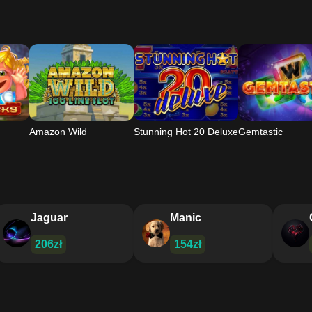
Amazon Wild
Stunning Hot 20 Deluxe
Gemtastic
Majesty
Jaguar
22zł
206zł