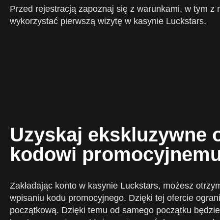
Przed rejestracją zapoznaj się z warunkami, w tym z
wykorzystać pierwszą wizytę w kasynie Luckstars.
Uzyskaj ekskluzywne of
kodowi promocyjnemu
Zakładając konto w kasynie Luckstars, możesz otrzyma
wpisaniu kodu promocyjnego. Dzięki tej ofercie og
początkową. Dzięki temu od samego początku będziesz