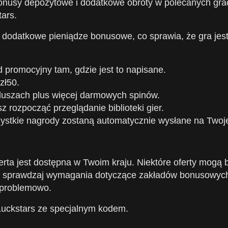
nusy depozytowe i dodatkowe obroty w polecanych gra
ars.
 dodatkowe pieniądze bonusowe, co sprawia, że gra jes
d promocyjny tam, gdzie jest to napisane.
zł50.
uszach plus więcej darmowych spinów.
rozpocząć przeglądanie biblioteki gier.
zystkie nagrody zostaną automatycznie wysłane na Twoj
rta jest dostępna w Twoim kraju. Niektóre oferty mogą 
sze sprawdzaj wymagania dotyczące zakładów bonusowyc
zproblemowo.
 Luckstars ze specjalnym kodem.