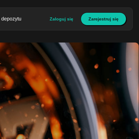
 depozytu
Zaloguj się
Zarejestruj się