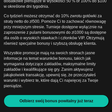
dodatkowe pieniądze w wysokości 50 % or 100% do $100
w określone dni tygodnia.
Co tydzień możesz otrzymać do 10% zwrotu gotówki za
straty netto do zł500. Pomoże Ci to zachować równowagę
przy mniejszym stresie. Turnieje dostępne wyłącznie na
zaproszenie z pulami bonusowymi do zł1000 są dostępne
dla osób o wysokich stawkach i członków VIP. Otrzymują
również specjalne bonusy i szybszą obsługę klienta.
Wszystkie promocje mają na swoich stronach jasne
informacje na temat warunków bonusu, takich jak
wymagania dotyczące zakładów, maksymalne limity
zakładów i kwalifikujące się gry. Zanim aktywujesz
jakąkolwiek transakcję, upewnij się, że przeczytałeś
warunki i wybierz te, które dają Ci najwięcej za Twoje
pieniądze.
Odbierz swój bonus powitalny już teraz