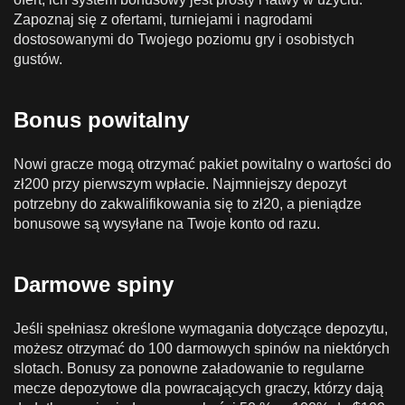
Zapoznaj się z ofertami, turniejami i nagrodami
dostosowanymi do Twojego poziomu gry i osobistych
gustów.
Bonus powitalny
Nowi gracze mogą otrzymać pakiet powitalny o wartości do
zł200 przy pierwszym wpłacie. Najmniejszy depozyt
potrzebny do zakwalifikowania się to zł20, a pieniądze
bonusowe są wysyłane na Twoje konto od razu.
Darmowe spiny
Jeśli spełniasz określone wymagania dotyczące depozytu,
możesz otrzymać do 100 darmowych spinów na niektórych
slotach. Bonusy za ponowne załadowanie to regularne
mecze depozytowe dla powracających graczy, którzy dają