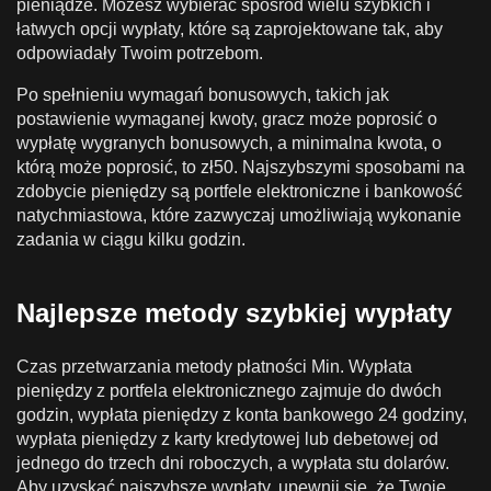
pieniądze. Możesz wybierać spośród wielu szybkich i
łatwych opcji wypłaty, które są zaprojektowane tak, aby
odpowiadały Twoim potrzebom.
Po spełnieniu wymagań bonusowych, takich jak
postawienie wymaganej kwoty, gracz może poprosić o
wypłatę wygranych bonusowych, a minimalna kwota, o
którą może poprosić, to zł50. Najszybszymi sposobami na
zdobycie pieniędzy są portfele elektroniczne i bankowość
natychmiastowa, które zazwyczaj umożliwiają wykonanie
zadania w ciągu kilku godzin.
Najlepsze metody szybkiej wypłaty
Czas przetwarzania metody płatności Min. Wypłata
pieniędzy z portfela elektronicznego zajmuje do dwóch
godzin, wypłata pieniędzy z konta bankowego 24 godziny,
wypłata pieniędzy z karty kredytowej lub debetowej od
jednego do trzech dni roboczych, a wypłata stu dolarów.
Aby uzyskać najszybsze wypłaty, upewnij się, że Twoje