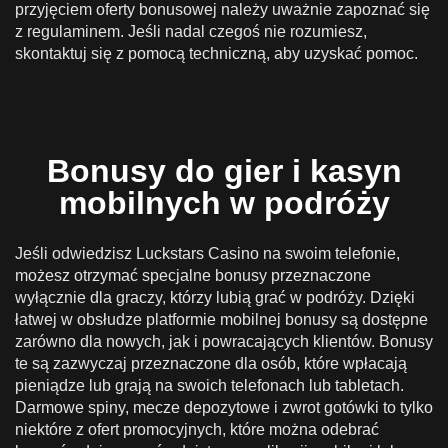
przyjęciem oferty bonusowej należy uważnie zapoznać się
z regulaminem. Jeśli nadal czegoś nie rozumiesz,
skontaktuj się z pomocą techniczną, aby uzyskać pomoc.
Bonusy do gier i kasyn
mobilnych w podróży
Jeśli odwiedzisz Luckstars Casino na swoim telefonie,
możesz otrzymać specjalne bonusy przeznaczone
wyłącznie dla graczy, którzy lubią grać w podróży. Dzięki
łatwej w obsłudze platformie mobilnej bonusy są dostępne
zarówno dla nowych, jak i powracających klientów. Bonusy
te są zazwyczaj przeznaczone dla osób, które wpłacają
pieniądze lub grają na swoich telefonach lub tabletach.
Darmowe spiny, mecze depozytowe i zwrot gotówki to tylko
niektóre z ofert promocyjnych, które można odebrać