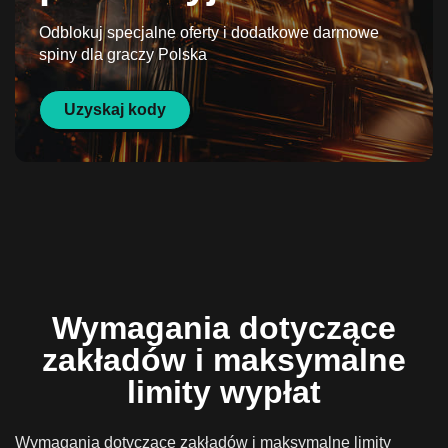
Odblokuj specjalne oferty i dodatkowe darmowe
spiny dla graczy Polska
Uzyskaj kody
Wymagania dotyczące
zakładów i maksymalne
limity wypłat
Wymagania dotyczące zakładów i maksymalne limity