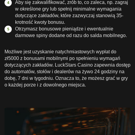
Aby się zakwalifikować, zrób to, co zaleca, np. zagraj
w określone gry lub spełnij minimalne wymagania
dotyczące zakładów, które zazwyczaj stanowią 35-
krotność kwoty bonusu.
Otrzymasz bonusowe pieniądze i ewentualnie
darmowe spiny dodane od razu do salda mobilnego.
Możliwe jest uzyskanie natychmiastowych wypłat do
zł5000 z bonusami mobilnymi po spełnieniu wymagań
dotyczących zakładów. LuckStars Casino zapewnia dostęp
do automatów, stołów i dealerów na żywo 24 godziny na
dobę, 7 dni w tygodniu. Oznacza to, że możesz grać w gry
o każdej porze i z dowolnego miejsca.