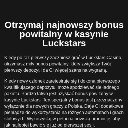
Otrzymaj najnowszy bonus
powitalny w kasynie
Luckstars
Kiedy po raz pierwszy zaczniesz grać w Luckstars Casino,
otrzymasz miły bonus powitalny, który zwiększy Twój
pierwszy depozyt i da Ci więcej szans na wygraną.
Kiedy nowy członek zarejestruje się i dokona pierwszego
kwalifikującego depozytu, może spodziewać się ładnego
pakietu. Bardzo łatwo jest uzyskać bonus powitalny w
kasynie Luckstars. Ten specjalny bonus jest przeznaczony
wyłącznie dla nowych graczy z Polska. Daje Ci dodatkowe
pieniądze do wykorzystania na różnych automatach i grach
stołowych. Wykorzystaj w pełni najnowszą promocję, aby
jak najlepiej bawić się już od pierwszej sesji.