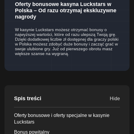
Oferty bonusowe kasyna Luckstars w
Polska – Od razu otrzymaj ekskluzywne
nagrody
W kasynie Luckstars możesz otrzymać bonusy o
najwyższej wartości, które od razu ulepszą Twoją grę.
Dzięki dodatkowej liczbie zł dostępnej dla graczy polski
w Polska możesz zdobyć duże bonusy i zacząć grać w
swoje ulubione gry. Już od pierwszego obrotu masz
większe szanse na wygraną.
Spis treści
Hide
Oferty bonusowe i oferty specjalne w kasynie
Luckstars
Bonus powitalny