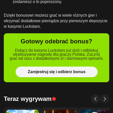
zostaniesz o to poproszony.
Dzięki bonusowi możesz grać w wiele różnych gier i
otrzymać dodatkowe pieniądze przy pierwszym depozycie
w kasynie Luckstars.
Gotowy odebrać bonus?
Dołącz do kasyna Luckstars już dziś i odblokuj
ekskluzywne nagrody dla graczy Polska. Zacznij
grać od razu z dodatkowymi zł i darmowymi spinami.
Zarejestruj się i odbierz bonus
Teraz wygrywam