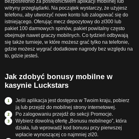
bezpośrednio za pośrednictwem aplikacji mobilnej lub
witryny przeglądarki. Na początek wystarczy, że użyjesz
telefonu, aby utworzyć nowe konto lub zalogować się do
istniejącego. Oferując mecz depozytowy do zł300 lub
pakiet 100 darmowych spinów, pakiet powitalny często
obejmuje nawet graczy mobilnych. Co tydzień odbywają
się także turnieje, w które możesz grać tylko na telefonie,
gdzie możesz wygrać dodatkowe nagrody bez względu na
to, gdzie jesteś.
Jak zdobyć bonusy mobilne w
kasynie Luckstars
Jeśli aplikacja jest dostępna w Twoim kraju, pobierz
ją lub przejdź do mobilnej strony internetowej.
Po zalogowaniu przejdź do sekcji Promocje.
Wybierz dowolną ofertę „Bonusu mobilnego”, która
działa, lub wprowadź kod bonusu przy pierwszej
wpłacie wynoszącej co najmniej zł20.