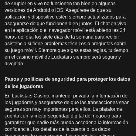
de crupier en vivo no funcionen tan bien en algunas
versiones de Android o iOS. Asegúrese de que su
aplicación y dispositivo estén siempre actualizados para
asegurarse de que funcionen bien juntos. El chat en vivo
en la aplicación o el navegador móvil está abierto las 24
horas del día, los siete días de la semana para recibir
asistencia si tiene problemas técnicos o preguntas sobre
su juego móvil. Siempre que sigas estas reglas, tu tiempo
en el casino móvil de Luckstars siempre será seguro y
divertido.
Pasos y políticas de seguridad para proteger los datos
de los jugadores
En Luckstars Casino, mantener privada la información de
los jugadores y asegurarse de que las transacciones sean
seguras son muy importantes para ellos. La plataforma
cuenta con la mejor seguridad digital del negocio para
garantizar que nadie más pueda acceder a la información
confidencial, los detalles de la cuenta o los datos
financieros de sus usuarios. Los depósitos, retiros y