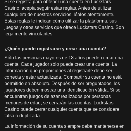
Si se registra para obtener una cuenta en Luckstars
Casino, acepta seguir estas reglas. Antes de utilizar
cualquiera de nuestros servicios, léalos atentamente.
Estas reglas le indican cómo utilizar la plataforma, sus
juegos y otros servicios que ofrece Luckstars Casino. Son
legalmente vinculantes.
¿Quién puede registrarse y crear una cuenta?
Sólo las personas mayores de 18 años pueden crear una
cuenta. Cada jugador sólo puede crear una cuenta. La
información que proporciones al registrarte debe ser
correcta y estar actualizada. Compartir su cuenta no está
permitido en absoluto. Después de ser preguntados, los
jugadores deben mostrar una identificación válida. Si se
encuentran juegos de azar realizados por personas
menores de edad, se cerrarán las cuentas. Luckstars
Casino puede cerrar cualquier cuenta que se considere
falsa o duplicada.
La información de su cuenta siempre debe mantenerse en