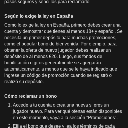
pasos seguros y sencillos para reclamarlo.
Según lo exige la ley en España
Como lo exige la ley en España, primero debes crear una
cuenta y demostrar que tienes al menos 18+ y español. Se
necesita un primer depósito para muchas promociones,
como el popular bono de bienvenida. Por ejemplo, para
obtener la oferta de nuevo jugador, debes realizar un
depósito de al menos €20. Luego, sus fondos de
bonificación o giros generalmente se agregarán
automáticamente, a menos que se le haya indicado que
ingrese un código de promoción cuando se registró o
realizó su depósito.
Cómo reclamar un bono
Accede a tu cuenta o crea una nueva si eres un
jugador nuevo. Para ver qué ofertas están disponibles
en este momento, vaya a la sección "Promociones".
Elija el bono que desee y lea los términos de cada