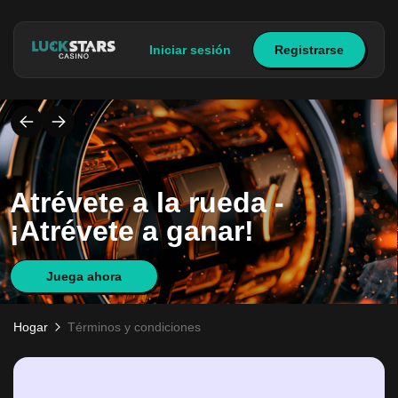
Iniciar sesión
Registrarse
Atrévete a la rueda -
¡Atrévete a ganar!
Juega ahora
Hogar
Términos y condiciones