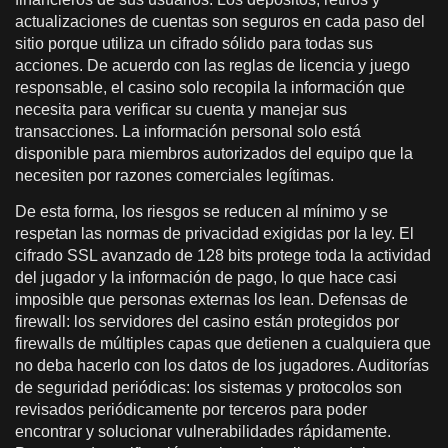
actualizaciones de cuentas son seguros en cada paso del
sitio porque utiliza un cifrado sólido para todas sus
acciones. De acuerdo con las reglas de licencia y juego
responsable, el casino solo recopila la información que
necesita para verificar su cuenta y manejar sus
transacciones. La información personal solo está
disponible para miembros autorizados del equipo que la
necesiten por razones comerciales legítimas.
De esta forma, los riesgos se reducen al mínimo y se
respetan las normas de privacidad exigidas por la ley. El
cifrado SSL avanzado de 128 bits protege toda la actividad
del jugador y la información de pago, lo que hace casi
imposible que personas externas los lean. Defensas de
firewall: los servidores del casino están protegidos por
firewalls de múltiples capas que detienen a cualquiera que
no deba hacerlo con los datos de los jugadores. Auditorías
de seguridad periódicas: los sistemas y protocolos son
revisados periódicamente por terceros para poder
encontrar y solucionar vulnerabilidades rápidamente.