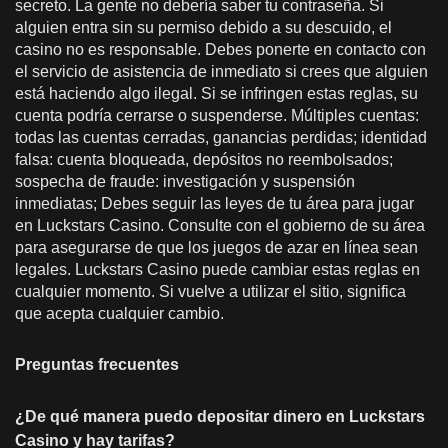
secreto. La gente no debería saber tu contraseña. Si
alguien entra sin su permiso debido a su descuido, el
casino no es responsable. Debes ponerte en contacto con
el servicio de asistencia de inmediato si crees que alguien
está haciendo algo ilegal. Si se infringen estas reglas, su
cuenta podría cerrarse o suspenderse. Múltiples cuentas:
todas las cuentas cerradas, ganancias perdidas; identidad
falsa: cuenta bloqueada, depósitos no reembolsados;
sospecha de fraude: investigación y suspensión
inmediatas; Debes seguir las leyes de tu área para jugar
en Luckstars Casino. Consulte con el gobierno de su área
para asegurarse de que los juegos de azar en línea sean
legales. Luckstars Casino puede cambiar estas reglas en
cualquier momento. Si vuelve a utilizar el sitio, significa
que acepta cualquier cambio.
Preguntas frecuentes
¿De qué manera puedo depositar dinero en Luckstars
Casino y hay tarifas?