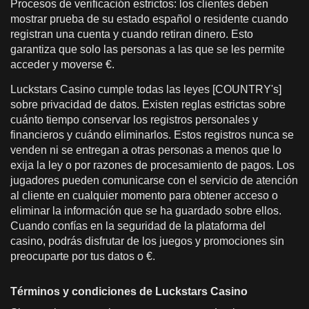
Procesos de verificación estrictos: los clientes deben
mostrar prueba de su estado español o residente cuando
registran una cuenta y cuando retiran dinero. Esto
garantiza que solo las personas a las que se les permite
acceder y moverse €.
Luckstars Casino cumple todas las leyes [COUNTRY's]
sobre privacidad de datos. Existen reglas estrictas sobre
cuánto tiempo conservar los registros personales y
financieros y cuándo eliminarlos. Estos registros nunca se
venden ni se entregan a otras personas a menos que lo
exija la ley o por razones de procesamiento de pagos. Los
jugadores pueden comunicarse con el servicio de atención
al cliente en cualquier momento para obtener acceso o
eliminar la información que se ha guardado sobre ellos.
Cuando confías en la seguridad de la plataforma del
casino, podrás disfrutar de los juegos y promociones sin
preocuparte por tus datos o €.
Términos y condiciones de Luckstars Casino