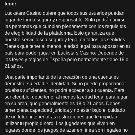
tener
Luckstars Casino quiere que todos sus usuarios puedan
jugar de forma segura y responsable. Sólo podrán unirse
las personas que cumplan plenamente con los requisitos
de elegibilidad de la plataforma. Esto garantiza que
nuestro servicio sea seguro y legal en todos los sentidos.
Tienes que tener al menos la edad legal para apostar en tu
país para poder jugar en Luckstars Casino. Depende de
las leyes y reglas de España pero normalmente tiene 18 o
21 años.
Una parte importante de la creación de una cuenta es
demostrar su edad e identidad. Si no puede proporcionar
pruebas suficientes, no podrá acceder a su cuenta. Para
ser elegible, debe tener al menos la edad legal para jugar
en su área, que generalmente es 18 o 21 años. Debes
tener plena capacidad jurídica y no estar bajo el cuidado
de un tutor ni tener otras restricciones que te impidan
utilizar tu propio dinero. Los jugadores que viven en
lugares donde los juegos de azar en línea son ilegales no